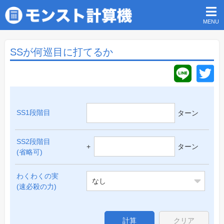
MENU
SSが何巡目に打てるか
SS1段階目
ターン
SS2段階目
+
ターン
(省略可)
わくわくの実
なし
(速必殺の力)
計算
クリア